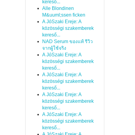
kereső...
Alle Blondinen
M&uuml;ssen ficken
A JóSzaki Ereje: A
közösségi szakemberek
kereső...
NAD Serum ของแท้ รีวิว
จากผู้ใช้จริง
A JóSzaki Ereje: A
közösségi szakemberek
kereső...
A JóSzaki Ereje: A
közösségi szakemberek
kereső...
A JóSzaki Ereje: A
közösségi szakemberek
kereső...
A JóSzaki Ereje: A
közösségi szakemberek
kereső...
A JóSzaki Ereje: A