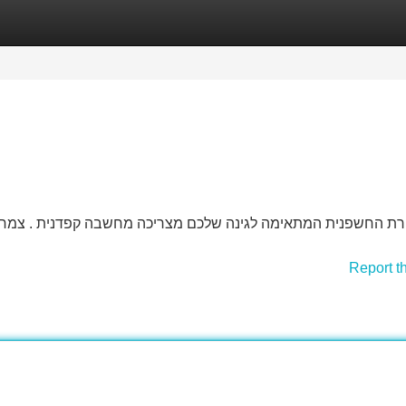
Categories
Register
Login
ת החשפנית המתאימה לגינה שלכם מצריכה מחשבה קפדנית . צמחי חש
Report t