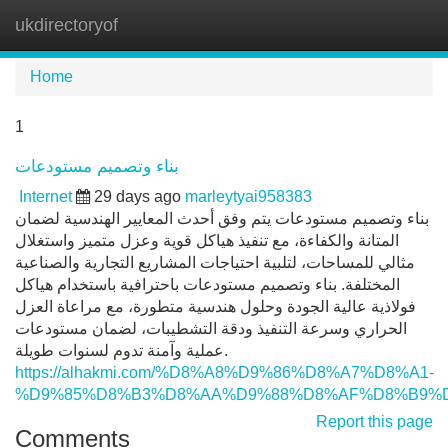
ukdirectoryof
Tog
navi
Home
1
بناء وتصميم مستودعات
Internet
29 days ago
marleytyai958383
بناء وتصميم مستودعات يتم وفق أحدث المعايير الهندسية لضمان
المتانة والكفاءة، مع تنفيذ هياكل قوية وعزل متميز واستغلال
مثالي للمساحات، لتلبية احتياجات المشاريع التجارية والصناعية
المختلفة. بناء وتصميم مستودعات باحترافية باستخدام هياكل
فولاذية عالية الجودة وحلول هندسية متطورة، مع مراعاة العزل
الحراري وسرعة التنفيذ ودقة التشطيبات، لضمان مستودعات
عملية وآمنة تدوم لسنوات طويلة.
https://alhakmi.com/%D8%A8%D9%86%D8%A7%D8%A1-
%D9%85%D8%B3%D8%AA%D9%88%D8%AF%D8%B9%D8
Report this page
Comments