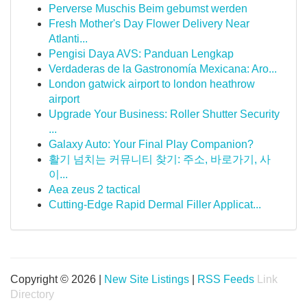
Perverse Muschis Beim gebumst werden
Fresh Mother's Day Flower Delivery Near
Atlanti...
Pengisi Daya AVS: Panduan Lengkap
Verdaderas de la Gastronomía Mexicana: Aro...
London gatwick airport to london heathrow
airport
Upgrade Your Business: Roller Shutter Security
...
Galaxy Auto: Your Final Play Companion?
활기 넘치는 커뮤니티 찾기: 주소, 바로가기, 사
이...
Aea zeus 2 tactical
Cutting-Edge Rapid Dermal Filler Applicat...
Copyright © 2026 |
New Site Listings
|
RSS Feeds
Link
Directory