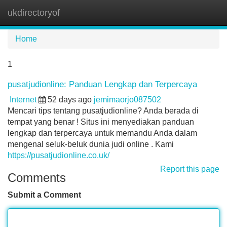
ukdirectoryof
Tog
navi
Home
1
pusatjudionline: Panduan Lengkap dan Terpercaya
Internet
52 days ago
jemimaorjo087502
Mencari tips tentang pusatjudionline? Anda berada di
tempat yang benar ! Situs ini menyediakan panduan
lengkap dan terpercaya untuk memandu Anda dalam
mengenal seluk-beluk dunia judi online . Kami
https://pusatjudionline.co.uk/
Report this page
Comments
Submit a Comment