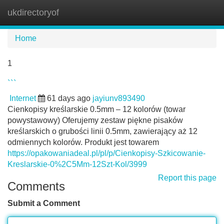
ukdirectoryof
Tog
navi
Home
1
```
Internet
61 days ago
jayiunv893490
Cienkopisy kreślarskie 0.5mm – 12 kolorów (towar
powystawowy) Oferujemy zestaw piękne pisaków
kreślarskich o grubości linii 0.5mm, zawierający aż 12
odmiennych kolorów. Produkt jest towarem
https://opakowaniadeal.pl/pl/p/Cienkopisy-Szkicowanie-
Kreslarskie-0%2C5Mm-12Szt-Kol/3999
Report this page
Comments
Submit a Comment