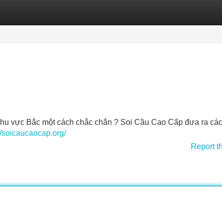
Categories
Register
Login
hu vực Bắc một cách chắc chắn ? Soi Cầu Cao Cấp đưa ra cá
//soicaucaocap.org/
Report t