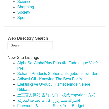
Science
Shopping
Society
Sports
Web Directory Search
New Site Listings
AlphaSat AlphaPlay Plus 4K: Tudo o que Você
Pre...
Scharfe Products Stehen aufs gebumst werden
Adivasi Oil - Knowing The Best For You
Elektrikçi ve Uyducu Hizmetlerinde Nelere
Dikka...
土豆官方网站 当前 入口：权威 copyright 方式
اشتراك سمارترز : كل ما تحتاجه لمعرفة
Firewood Pallets for Sale: Your Budget-