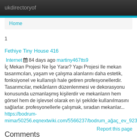
ukdirectoryof
Tog
navi
Home
1
Fethiye Tiny House 416
Internet
84 days ago
martiny467tts9
İç Mekan Projesi Ne İşe Yarar? Yapı Projesi Ile mekan
tasarımcıları, yaşam ve çalışma alanlarını daha estetik,
fonksiyonel ve kullanışlı hale getiren profesyonellerdir.
Tasarımcılar, mekânların düzenlenmesi ve dekorasyonu
konusunda uzmanlaşmış kişilerdir ve mekanların hem
görsel hem de işlevsel olarak en iyi şekilde kullanılmasını
sağlarlar. profesyonellerle çalışmak, sıradan mekanlar...
https://bodrum-
mimar50256.eqnextwiki.com/5566237/bodrum_ağaç_ev_92
Report this page
Comments