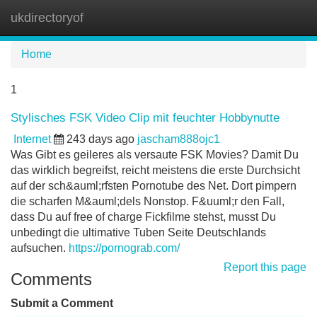
ukdirectoryof
Tog
navi
Home
1
Stylisches FSK Video Clip mit feuchter Hobbynutte
Internet
243 days ago
jascham888ojc1
Was Gibt es geileres als versaute FSK Movies? Damit Du
das wirklich begreifst, reicht meistens die erste Durchsicht
auf der sch&auml;rfsten Pornotube des Net. Dort pimpern
die scharfen M&auml;dels Nonstop. F&uuml;r den Fall,
dass Du auf free of charge Fickfilme stehst, musst Du
unbedingt die ultimative Tuben Seite Deutschlands
aufsuchen.
https://pornograb.com/
Report this page
Comments
Submit a Comment