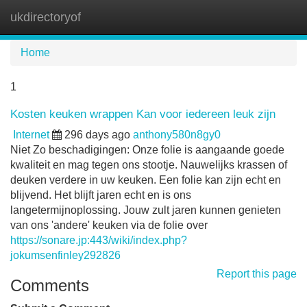
ukdirectoryof
Tog
navi
Home
1
Kosten keuken wrappen Kan voor iedereen leuk zijn
Internet
296 days ago
anthony580n8gy0
Niet Zo beschadigingen: Onze folie is aangaande goede
kwaliteit en mag tegen ons stootje. Nauwelijks krassen of
deuken verdere in uw keuken. Een folie kan zijn echt en
blijvend. Het blijft jaren echt en is ons
langetermijnoplossing. Jouw zult jaren kunnen genieten
van ons 'andere' keuken via de folie over
https://sonare.jp:443/wiki/index.php?
jokumsenfinley292826
Report this page
Comments