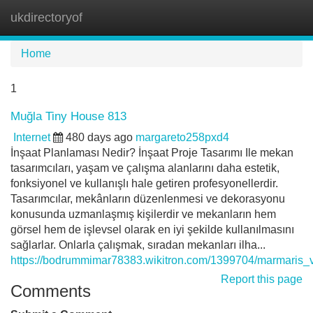
ukdirectoryof
Tog
navi
Home
1
Muğla Tiny House 813
Internet
480 days ago
margareto258pxd4
İnşaat Planlaması Nedir? İnşaat Proje Tasarımı Ile mekan
tasarımcıları, yaşam ve çalışma alanlarını daha estetik,
fonksiyonel ve kullanışlı hale getiren profesyonellerdir.
Tasarımcılar, mekânların düzenlenmesi ve dekorasyonu
konusunda uzmanlaşmış kişilerdir ve mekanların hem
görsel hem de işlevsel olarak en iyi şekilde kullanılmasını
sağlarlar. Onlarla çalışmak, sıradan mekanları ilha...
https://bodrummimar78383.wikitron.com/1399704/marmaris_v
Report this page
Comments