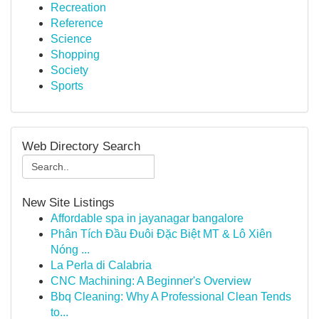
Recreation
Reference
Science
Shopping
Society
Sports
Web Directory Search
New Site Listings
Affordable spa in jayanagar bangalore
Phân Tích Đầu Đuôi Đặc Biệt MT & Lô Xiên
Nóng ...
La Perla di Calabria
CNC Machining: A Beginner's Overview
Bbq Cleaning: Why A Professional Clean Tends
to...