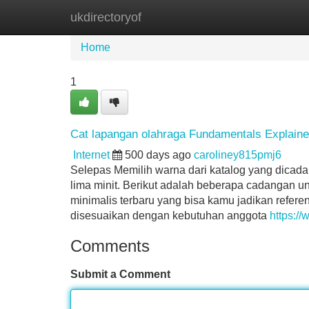
ukdirectoryof
Home
New Site Listings
Add Site
Home
1
Cat lapangan olahraga Fundamentals Explain
Internet
500 days ago
caroliney815pmj6
Selepas Memilih warna dari katalog yang dica
lima minit. Berikut adalah beberapa cadangan u
minimalis terbaru yang bisa kamu jadikan refer
disesuaikan dengan kebutuhan anggota
https:/
Comments
Submit a Comment