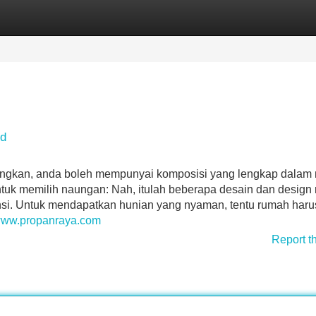
Categories
Register
Login
ed
dangkan, anda boleh mempunyai komposisi yang lengkap dalam
ntuk memilih naungan: Nah, itulah beberapa desain dan design
ensi. Untuk mendapatkan hunian yang nyaman, tentu rumah haru
/www.propanraya.com
Report t