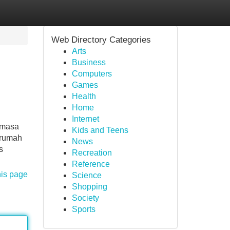
Web Directory Categories
Arts
Business
Computers
Games
Health
Home
Internet
 masa
Kids and Teens
 rumah
News
s
Recreation
Reference
his page
Science
Shopping
Society
Sports