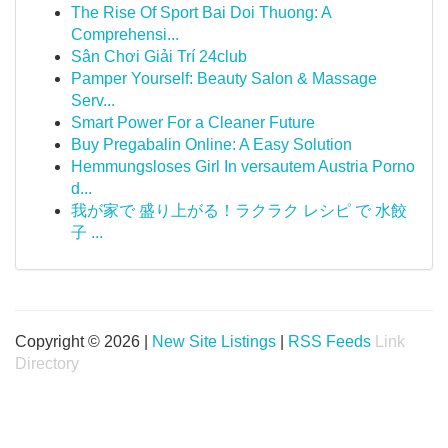
The Rise Of Sport Bai Doi Thuong: A
Comprehensi...
Sân Chơi Giải Trí 24club
Pamper Yourself: Beauty Salon & Massage
Serv...
Smart Power For a Cleaner Future
Buy Pregabalin Online: A Easy Solution
Hemmungsloses Girl In versautem Austria Porno
d...
我が家で 盛り上がる！ラクラク レシピ で 水餃
子 ...
Copyright © 2026 |
New Site Listings
|
RSS Feeds
Link
Directory