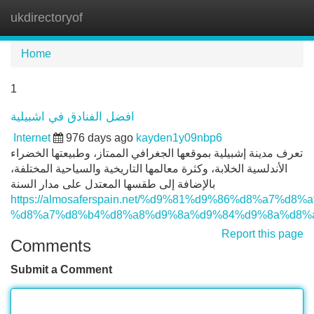
ukdirectoryof
Tog
navi
Home
1
افضل الفنادق في اشبيلية
Internet
976 days ago
kayden1y09nbp6
تعرف مدينة إشبيلية بموقعها الجغرافي الممتاز، وطبيعتها الخضراء
الأندلسية الخلابة، وكثرة معالمها التاريخية والسياحية المختلفة،
بالإضافة إلى طقسها المعتدل على مدار السنة
https://almosaferspain.net/%d9%81%d9%86%d8%a7%d8%
%d8%a7%d8%b4%d8%a8%d9%8a%d9%84%d9%8a%d8%a
Report this page
Comments
Submit a Comment